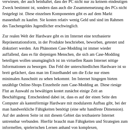
verwiesen, der auch beinhaltet, dass der PC nicht nur zu keinem eindeutigen
Zweck bestimmt ist, sondern dass auch die Zusammensetzung des PCs nicht
festgelegt ist. Diese einzelnen Komponenten gibt es auf dem Markt
massenhaft zu kaufen. Sie kosten relativ wenig Geld und sind im Rahmen
des Taschengeldes Jugendlicher erschwinglich.
Zur realen Welt der Hardware gibt es im Internet eine textbasierte
Repräsentationsform, in der Produkte beschrieben, beworben, getestet und
diskutiert werden. Am Phänomen Case-Modding ist immer wieder
auffallend, dass es für diejenigen Menschen, die sich am Case-Modding
beteiligen wollen unumgänglich ist im virtuellen Raum Internet nötige
Informationen zu besorgen. Das Feld der unterschiedlichen Hardware ist so
breit gefächert, dass man im Einzelhandel um die Ecke nur einen
minimalen Ausschnitt zu sehen bekommt. Im Internet hingegen bieten
unzählige Online-Shops Einzelteile zum Case-Modding an. Diese riesige
Flut an Auswahl zu bewältigen kostet zunächst einige Zeit an
Beschäftigung. Entscheidend dabei ist, dass es auf der einen Seite den
Computer als kastenförmige Hardware mit modularem Aufbau gibt, bei der
man handwerkliche Fähigkeiten benötigt (eine sehr handfeste Dimension).
Auf der anderen Seite ist mit diesem Gebiet das textbasierte Internet
untrennbar verbunden. Hierfür braucht man Fähigkeiten und Strategien zum
informellen, spielerischen Lernen anhand von komplexen,