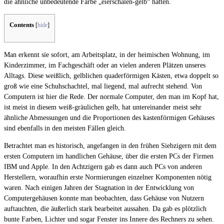
die ähnliche unbedeutende Farbe „eierschalen-gelb“ hatten.
Contents
[
hide
]
Man erkennt sie sofort, am Arbeitsplatz, in der heimischen Wohnung, im
Kinderzimmer, im Fachgeschäft oder an vielen anderen Plätzen unseres
Alltags. Diese weißlich, gelblichen quaderförmigen Kästen, etwa doppelt so
groß wie eine Schuhschachtel, mal liegend, mal aufrecht stehend. Von
Computern ist hier die Rede. Der normale Computer, den man im Kopf hat,
ist meist in diesem weiß-gräulichen gelb, hat untereinander meist sehr
ähnliche Abmessungen und die Proportionen des kastenförmigen Gehäuses
sind ebenfalls in den meisten Fällen gleich.
Betrachtet man es historisch, angefangen in den frühen Siebzigern mit dem
ersten Computern im handlichen Gehäuse, über die ersten PCs der Firmen
IBM und Apple. In den Achtzigern gab es dann auch PCs von anderen
Herstellern, woraufhin erste Normierungen einzelner Komponenten nötig
waren. Nach einigen Jahren der Stagnation in der Entwicklung von
Computergehäusen konnte man beobachten, dass Gehäuse von Nutzern
auftauchten, die äußerlich stark bearbeitet aussahen. Da gab es plötzlich
bunte Farben, Lichter und sogar Fenster ins Innere des Rechners zu sehen.