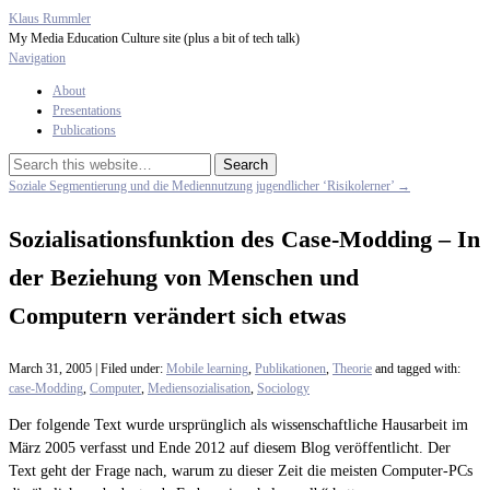
Klaus Rummler
My Media Education Culture site (plus a bit of tech talk)
Navigation
About
Presentations
Publications
Soziale Segmentierung und die Mediennutzung jugendlicher ‘Risikolerner’ →
Sozialisationsfunktion des Case-Modding – In
der Beziehung von Menschen und
Computern verändert sich etwas
March 31, 2005 | Filed under:
Mobile learning
,
Publikationen
,
Theorie
and tagged with:
case-Modding
,
Computer
,
Mediensozialisation
,
Sociology
Der folgende Text wurde ursprünglich als wissenschaftliche Hausarbeit im
März 2005 verfasst und Ende 2012 auf diesem Blog veröffentlicht. Der
Text geht der Frage nach, warum zu dieser Zeit die meisten Computer-PCs