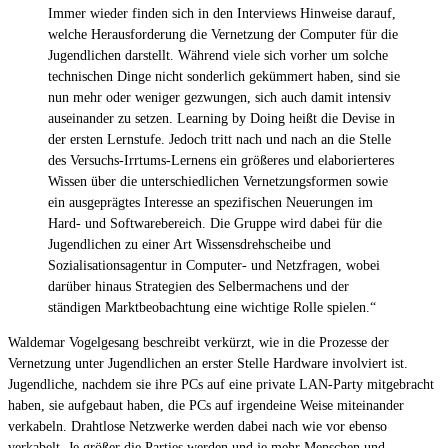
Immer wieder finden sich in den Interviews Hinweise darauf,
welche Herausforderung die Vernetzung der Computer für die
Jugendlichen darstellt. Während viele sich vorher um solche
technischen Dinge nicht sonderlich gekümmert haben, sind sie
nun mehr oder weniger gezwungen, sich auch damit intensiv
auseinander zu setzen. Learning by Doing heißt die Devise in
der ersten Lernstufe. Jedoch tritt nach und nach an die Stelle
des Versuchs-Irrtums-Lernens ein größeres und elaborierteres
Wissen über die unterschiedlichen Vernetzungsformen sowie
ein ausgeprägtes Interesse an spezifischen Neuerungen im
Hard- und Softwarebereich. Die Gruppe wird dabei für die
Jugendlichen zu einer Art Wissensdrehscheibe und
Sozialisationsagentur in Computer- und Netzfragen, wobei
darüber hinaus Strategien des Selbermachens und der
ständigen Marktbeobachtung eine wichtige Rolle spielen.“
Waldemar Vogelgesang beschreibt verkürzt, wie in die Prozesse der
Vernetzung unter Jugendlichen an erster Stelle Hardware involviert ist.
Jugendliche, nachdem sie ihre PCs auf eine private LAN-Party mitgebracht
haben, sie aufgebaut haben, die PCs auf irgendeine Weise miteinander
verkabeln. Drahtlose Netzwerke werden dabei nach wie vor ebenso
verkabelt. Je größer die Parties werden und je mehr Menschen und