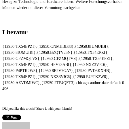
Bezug zu Technologie und Hardware haben. Weitere Forschungsvorhaben
könnten wiederum dieser Vermutung nachgehen.
Literatur
{12950:TX54EPZI};{12950:GNMHBB88};{12950:8IUMUIBI};
{12950:8IUMUIBI};{12950:BZQTV25N};{12950:TX54EPZI};
{12950:GFZMQTVS};{12950:GFZMQTVS};{12950:TX54EPZI};
{12950:TX54EPZI};{12950:HPV73ABI};{12950:NXZ3VJC6};
{12950:P4PTK2W8};{12950:8E2V7GA7};{12950:PVD3KXHB};
{12950:TX54EPZI};{12950:NXZ3VJC6};{12950:P4PTK2W8};
{12950:AZVDMIWC};{12950:2TP4QFT3}
chicago-author-date
default
0
496
Did you like this article? Share it with your friends!