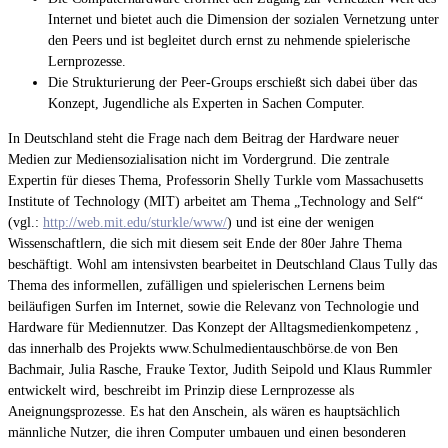
Internet und bietet auch die Dimension der sozialen Vernetzung unter
den Peers und ist begleitet durch ernst zu nehmende spielerische
Lernprozesse.
Die Strukturierung der Peer-Groups erschießt sich dabei über das
Konzept, Jugendliche als Experten in Sachen Computer.
In Deutschland steht die Frage nach dem Beitrag der Hardware neuer
Medien zur Mediensozialisation nicht im Vordergrund. Die zentrale
Expertin für dieses Thema, Professorin Shelly Turkle vom Massachusetts
Institute of Technology (MIT) arbeitet am Thema „Technology and Self“
(vgl.:
http://web.mit.edu/sturkle/www/
) und ist eine der wenigen
Wissenschaftlern, die sich mit diesem seit Ende der 80er Jahre Thema
beschäftigt. Wohl am intensivsten bearbeitet in Deutschland Claus Tully das
Thema des informellen, zufälligen und spielerischen Lernens beim
beiläufigen Surfen im Internet, sowie die Relevanz von Technologie und
Hardware für Mediennutzer.
Das Konzept der Alltagsmedienkompetenz
,
das innerhalb des Projekts www.Schulmedientauschbörse.de von Ben
Bachmair, Julia Rasche, Frauke Textor, Judith Seipold und Klaus Rummler
entwickelt wird, beschreibt im Prinzip diese Lernprozesse als
Aneignungsprozesse. Es hat den Anschein, als wären es hauptsächlich
männliche Nutzer, die ihren Computer umbauen und einen besonderen