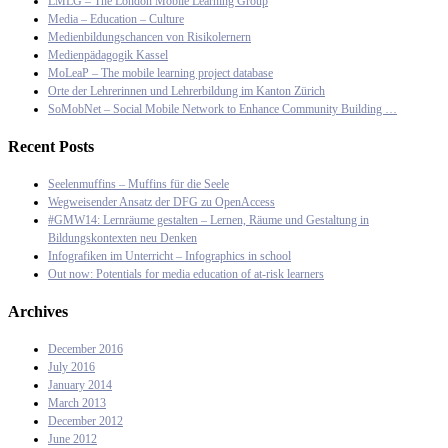
LMLG – The London Mobile Learning Group
Media – Education – Culture
Medienbildungschancen von Risikolernern
Medienpädagogik Kassel
MoLeaP – The mobile learning project database
Orte der Lehrerinnen und Lehrerbildung im Kanton Zürich
SoMobNet – Social Mobile Network to Enhance Community Building …
Recent Posts
Seelenmuffins – Muffins für die Seele
Wegweisender Ansatz der DFG zu OpenAccess
#GMW14: Lernräume gestalten – Lernen, Räume und Gestaltung in
Bildungskontexten neu Denken
Infografiken im Unterricht – Infographics in school
Out now: Potentials for media education of at-risk learners
Archives
December 2016
July 2016
January 2014
March 2013
December 2012
June 2012