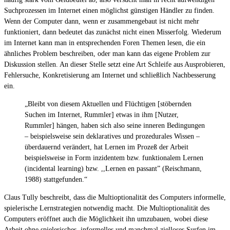
Suchprozessen im Internet einen möglichst günstigen Händler zu finden.
Wenn der Computer dann, wenn er zusammengebaut ist nicht mehr
funktioniert, dann bedeutet das zunächst nicht einen Misserfolg. Wiederum
im Internet kann man in entsprechenden Foren Themen lesen, die ein
ähnliches Problem beschreiben, oder man kann das eigene Problem zur
Diskussion stellen. An dieser Stelle setzt eine Art Schleife aus Ausprobieren,
Fehlersuche, Konkretisierung am Internet und schließlich Nachbesserung
ein.
„Bleibt von diesem Aktuellen und Flüchtigen [stöbernden
Suchen im Internet, Rummler] etwas in ihm [Nutzer,
Rummler] hängen, haben sich also seine inneren Bedingungen
– beispielsweise sein deklaratives und prozedurales Wissen –
überdauernd verändert, hat Lernen im Prozeß der Arbeit
beispielsweise in Form inzidentem bzw. funktionalem Lernen
(incidental learning) bzw. ,,Lernen en passant” (Reischmann,
1988) stattgefunden.“
Claus Tully beschreibt, dass die Multioptionalität des Computers informelle,
spielerische Lernstrategien notwendig macht. Die Multioptionalität des
Computers eröffnet auch die Möglichkeit ihn umzubauen, wobei diese
Arbeit ohne spielerisches, informelles und manchmal zielloses Surfen im