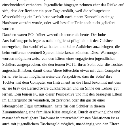
einschneidend verändern. Jugendliche hingegen nehmen eher das Risiko auf
sich, dass der Rechner ein paar Tage ausfällt, weil die selbstgebaute
Wasserkühlung ein Leck hatte weshalb nach einem Kurzschluss einige
Hardware zerstört wurde, oder weil bestellte Teile noch nicht geliefert
wurden.
Daneben waren PCs früher wesentlich teurer als heute. Der hohe
Anschaffungspreis legte es nahe möglichst pfleglich mit den Gehäuse
umzugehen, ihn staubfrei zu halten und keine Aufkleber anzubringen, die
beim entfernen eventuell Spuren hinterlassen könnten. Diese Warnungen
wurden möglicherweise von den Eltern eines engagierten jugendlichen
Schülers ausgesprochen, die den teuren PC für ihren Sohn oder die Tochter
angeschafft haben, damit dieser/diese bitteschön etwas mit dem Computer
lerne. Sie hatten möglicherweise die Perspektive, dass ihr Sohn/ ihre
Tochter mit dem Computer ein Instrument an die Hand bekommt mit dem
er/ sie brav die Lernsoftware durcharbeiten und im Sinne der Lehrer gut
lernen. Den teuren PC aus dieser Perspektive und mit den besorgten Eltern
im Hintergrund zu verändern, zu zerstören oder ihn gar zu einer
lebensgroßen Figur umzubauen, hätte für den Schüler in diesem
Zusammenhang eine familiäre Krise ausgelöst. Durch erschwingliche und
massenhaft verfügbare Hardware in unterschiedlichsten Variationen ist es
auch mit jugendlichem Taschengeld möglich, unabhängig von den Eltern