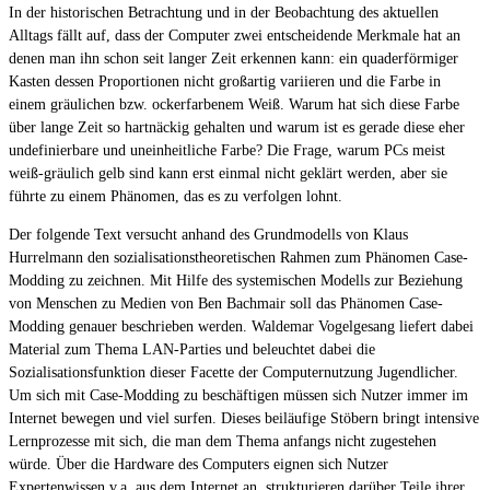
In der historischen Betrachtung und in der Beobachtung des aktuellen
Alltags fällt auf, dass der Computer zwei entscheidende Merkmale hat an
denen man ihn schon seit langer Zeit erkennen kann: ein quaderförmiger
Kasten dessen Proportionen nicht großartig variieren und die Farbe in
einem gräulichen bzw. ockerfarbenem Weiß. Warum hat sich diese Farbe
über lange Zeit so hartnäckig gehalten und warum ist es gerade diese eher
undefinierbare und uneinheitliche Farbe? Die Frage, warum PCs meist
weiß-gräulich gelb sind kann erst einmal nicht geklärt werden, aber sie
führte zu einem Phänomen, das es zu verfolgen lohnt.
Der folgende Text versucht anhand des Grundmodells von Klaus
Hurrelmann den sozialisationstheoretischen Rahmen zum Phänomen Case-
Modding zu zeichnen. Mit Hilfe des systemischen Modells zur Beziehung
von Menschen zu Medien von Ben Bachmair soll das Phänomen Case-
Modding genauer beschrieben werden. Waldemar Vogelgesang liefert dabei
Material zum Thema LAN-Parties und beleuchtet dabei die
Sozialisationsfunktion dieser Facette der Computernutzung Jugendlicher.
Um sich mit Case-Modding zu beschäftigen müssen sich Nutzer immer im
Internet bewegen und viel surfen. Dieses beiläufige Stöbern bringt intensive
Lernprozesse mit sich, die man dem Thema anfangs nicht zugestehen
würde. Über die Hardware des Computers eignen sich Nutzer
Expertenwissen v.a. aus dem Internet an, strukturieren darüber Teile ihrer