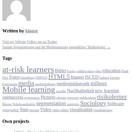
Written by
klausr
Visit my Website
Follow me on Twitter
Soziale Segmentierung und die Mediennutzung jugendlicher ‘Risikolerner’ →
Tags
at-risk learners
Bilder
education
books
collaboration
educ
Flash
HTML5
Fotos
Images
ISCED
Flex
Gestaltung
GMW14
kaltura
Lernen
media
milieus
medienpädagogik
Lernräume
medienbildung
Mobile learning
Nachhaltigkeit
new learning
mozilla
risikolerner
openaccess
Pictures
opensource
plugins
popcorn
publications
Sociology
segmentation
Software
Räume
Schulwandtafeln
semiotics
Stats
Video
visualisation
springerlink
stoome
video editor
visualisierung
Own projects