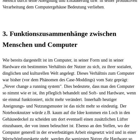
Mensch durch seine Aneignung und Entäußerung bzw. in seiner produktiven
Verarbeitung dem Computergehäuse Bedeutung verliehen.
3. Funktionszusammenhänge zwischen
Menschen und Computer
Wie bereits dargestellt ist im Computer, in seiner Form und in seiner
Hardware ein bestimmtes Verhältnis der Nutzer zu sich, zu ihrer sozialen,
dinglichen und kulturellen Welt angelegt. Dieses Verhältnis zum Computer
war bisher (vor dem Phänomen des Case-Moddings) vom Satz geprägt:
„Never change a running system“. Dies bedeutete, dass man den Computer
so nimmt wie er ist, ihn pfleglich behandelt und Soft- und Hardware, wenn
sie einmal funktioniert, nicht mehr verändert. Innerhalb heutiger
Aneignungs- und Nutzungsmuster ist das nicht mehr so eindeutig. Der
Notebooknutzer würde z.B. kaum auf die Idee kommen ein Loch in den
Gehäusedeckel zu scheiden um dort eventuell einen zusätzlichen Lüfter
einzubauen, der von innen beleuchtet ist. Ebenso an den Stellen, wo der
Computer generell in der erwerbstätigen Arbeit eingesetzt wird und in einer
Wertschöpfungskette steht, werden die wenigsten Nutzer die Hardware so