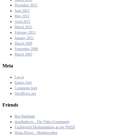
December 2012
June 2012
May 2012
April 2012
March 2012
February 2011
January 2011
March 2009
September 2008
March 2005
Meta
Log in
Entries feed
Comments feed
WordPress.org
Friends
Ben Bachmair
draufhaber.tv – Die Video-Community
Fachbereich Medienbildung an der PHZH
Heinz Moser – Medienwelten