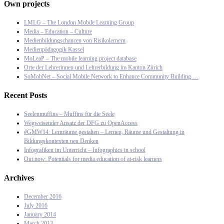
Own projects
LMLG – The London Mobile Learning Group
Media – Education – Culture
Medienbildungschancen von Risikolernern
Medienpädagogik Kassel
MoLeaP – The mobile learning project database
Orte der Lehrerinnen und Lehrerbildung im Kanton Zürich
SoMobNet – Social Mobile Network to Enhance Community Building …
Recent Posts
Seelenmuffins – Muffins für die Seele
Wegweisender Ansatz der DFG zu OpenAccess
#GMW14: Lernräume gestalten – Lernen, Räume und Gestaltung in
Bildungskontexten neu Denken
Infografiken im Unterricht – Infographics in school
Out now: Potentials for media education of at-risk learners
Archives
December 2016
July 2016
January 2014
March 2013