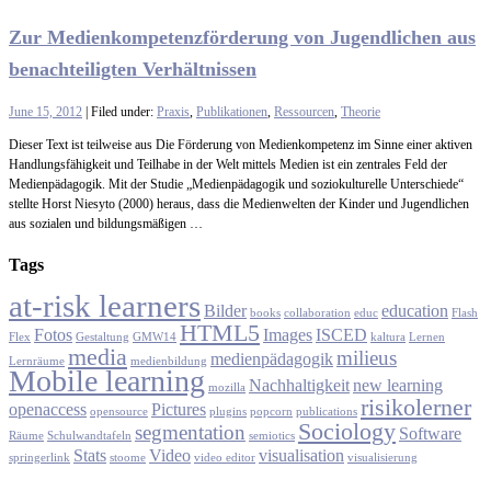
Zur Medienkompetenzförderung von Jugendlichen aus
benachteiligten Verhältnissen
June 15, 2012
| Filed under:
Praxis
,
Publikationen
,
Ressourcen
,
Theorie
Dieser Text ist teilweise aus Die Förderung von Medienkompetenz im Sinne einer aktiven
Handlungsfähigkeit und Teilhabe in der Welt mittels Medien ist ein zentrales Feld der
Medienpädagogik. Mit der Studie „Medienpädagogik und soziokulturelle Unterschiede“
stellte Horst Niesyto (2000) heraus, dass die Medienwelten der Kinder und Jugendlichen
aus sozialen und bildungsmäßigen …
Tags
at-risk learners
Bilder
education
books
collaboration
educ
Flash
HTML5
Fotos
Images
ISCED
Flex
Gestaltung
GMW14
kaltura
Lernen
media
milieus
medienpädagogik
Lernräume
medienbildung
Mobile learning
Nachhaltigkeit
new learning
mozilla
risikolerner
openaccess
Pictures
opensource
plugins
popcorn
publications
Sociology
segmentation
Software
Räume
Schulwandtafeln
semiotics
Stats
Video
visualisation
springerlink
stoome
video editor
visualisierung