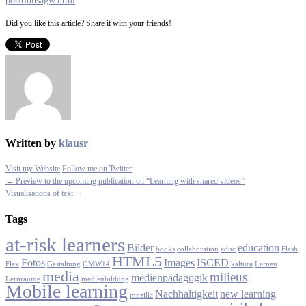
positionsagw.html
Did you like this article? Share it with your friends!
Written by
klausr
Visit my Website
Follow me on Twitter
← Preview to the upcoming publication on “Learning with shared videos”
Visualisations of text →
Tags
at-risk learners
Bilder
education
books
collaboration
educ
Flash
HTML5
Fotos
Images
ISCED
Flex
Gestaltung
GMW14
kaltura
Lernen
media
milieus
medienpädagogik
Lernräume
medienbildung
Mobile learning
Nachhaltigkeit
new learning
mozilla