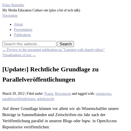
Klaus Rummler
My Media Education Culture site (plus a bit of tech talk)
Navigation
About
Presentations
Publications
← Preview to the upcoming publication on “Learning with shared videos”
Visualisations of text →
[Update:] Rechtliche Grundlage zu
Parallelveröffentlichungen
March 29, 2012 | Filed under:
Praxis
,
Ressourcen
and tagged with:
openaccess
,
parallelveröffentlichung
,
urheberrecht
Auf dieser Grundlage können vor allem wir als Wissenschaftler unsere
Beiträge in Sammelbänden und Zeitschriften ein Jahr nach der
Veröffentlichung parallel in unseren Blogs oder bspw. in OpenAccess
Repositories veröffentlichen: