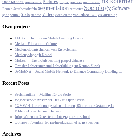
risikolerner
openaccess
Pictures
opensource
plugins
popcorn
publications
Sociology
segmentation
Software
Räume
Schulwandtafeln
semiotics
Stats
Video
visualisation
springerlink
stoome
video editor
visualisierung
Own projects
LMLG – The London Mobile Learning Group
Media – Education – Culture
Medienbildungschancen von Risikolernern
Medienpädagogik Kassel
MoLeaP – The mobile learning project database
Orte der Lehrerinnen und Lehrerbildung im Kanton Zürich
SoMobNet – Social Mobile Network to Enhance Community Building …
Recent Posts
Seelenmuffins – Muffins für die Seele
Wegweisender Ansatz der DFG zu OpenAccess
#GMW14: Lernräume gestalten – Lernen, Räume und Gestaltung in
Bildungskontexten neu Denken
Infografiken im Unterricht – Infographics in school
Out now: Potentials for media education of at-risk learners
Archives