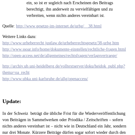
ein, so ist er sogleich nach Erscheinen des Beitrags
berechtigt, ihn anderweit zu vervielfältigen und zu
verbreiten, wenn nichts anderes vereinbart ist.
Quelle:
http://www.gesetze-im-internet.de/urhg/__38.html
Weitere Links dazu:
http://www.urheberrecht.justlaw.de/urheberrechtsgesetz/38-urhg.htm
http://www.ssoar.info/home/dokumente-einstellen/rechtliche-fragen.html
http://open-access.net/de/allgemeines/rechtsfragen/verlagsvertraege/
http://archiv.ub.uni-heidelberg.de/volltextserver/doku/heidok_publ.php?
thema=oa_recht
http://www.ubka.uni-karlsruhe.de/allg/openaccess/
Update:
In der Schweiz beträgt die übliche Frist für die Wiederveröffentlichung
von Beiträgen in Sammelwerken oder Priodika / Zeitschriften – sofern
nichts anderes vereinbart ist – nicht wie in Deutschland ein Jahr, sondern
nur drei Monate. Kürzere Beiträge dürfen sogar sofort wieder durch den