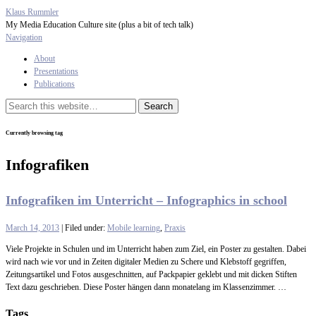
Klaus Rummler
My Media Education Culture site (plus a bit of tech talk)
Navigation
About
Presentations
Publications
Currently browsing tag
Infografiken
Infografiken im Unterricht – Infographics in school
March 14, 2013
| Filed under:
Mobile learning
,
Praxis
Viele Projekte in Schulen und im Unterricht haben zum Ziel, ein Poster zu gestalten. Dabei
wird nach wie vor und in Zeiten digitaler Medien zu Schere und Klebstoff gegriffen,
Zeitungsartikel und Fotos ausgeschnitten, auf Packpapier geklebt und mit dicken Stiften
Text dazu geschrieben. Diese Poster hängen dann monatelang im Klassenzimmer. …
Tags