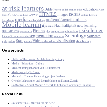
at-risk learners
Bilder
education
books
collaboration
educ
Flash
HTML5
Fotos
Images
ISCED
Flex
Gestaltung
GMW14
kaltura
Lernen
media
milieus
medienpädagogik
Lernräume
medienbildung
Mobile learning
Nachhaltigkeit
new learning
mozilla
risikolerner
openaccess
Pictures
opensource
plugins
popcorn
publications
Sociology
segmentation
Software
Räume
Schulwandtafeln
semiotics
Stats
Video
visualisation
springerlink
stoome
video editor
visualisierung
Own projects
LMLG – The London Mobile Learning Group
Media – Education – Culture
Medienbildungschancen von Risikolernern
Medienpädagogik Kassel
MoLeaP – The mobile learning project database
Orte der Lehrerinnen und Lehrerbildung im Kanton Zürich
SoMobNet – Social Mobile Network to Enhance Community Building …
Recent Posts
Seelenmuffins – Muffins für die Seele