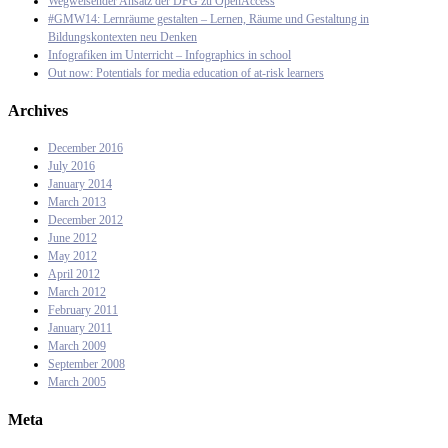
Wegweisender Ansatz der DFG zu OpenAccess
#GMW14: Lernräume gestalten – Lernen, Räume und Gestaltung in
Bildungskontexten neu Denken
Infografiken im Unterricht – Infographics in school
Out now: Potentials for media education of at-risk learners
Archives
December 2016
July 2016
January 2014
March 2013
December 2012
June 2012
May 2012
April 2012
March 2012
February 2011
January 2011
March 2009
September 2008
March 2005
Meta