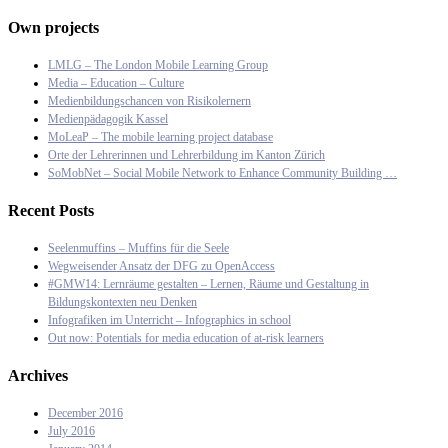
Own projects
LMLG – The London Mobile Learning Group
Media – Education – Culture
Medienbildungschancen von Risikolernern
Medienpädagogik Kassel
MoLeaP – The mobile learning project database
Orte der Lehrerinnen und Lehrerbildung im Kanton Zürich
SoMobNet – Social Mobile Network to Enhance Community Building …
Recent Posts
Seelenmuffins – Muffins für die Seele
Wegweisender Ansatz der DFG zu OpenAccess
#GMW14: Lernräume gestalten – Lernen, Räume und Gestaltung in
Bildungskontexten neu Denken
Infografiken im Unterricht – Infographics in school
Out now: Potentials for media education of at-risk learners
Archives
December 2016
July 2016