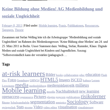
Keine Bildung ohne Medien! AG Medienbildung und
soziale Ungleichheit
February 8, 2011
| Filed under:
Mobile learning
,
Praxis
,
Publikationen
,
Ressourcen
,
Tagungen
,
Theorie
Zusammen mit Stefan Welling leite ich die Arbeitsgruppe ‘Medienbildung und soziale
Ungleichheit’ im Rahmen des Medienkongresses ‘Keine Bildung ohne Medien’ am 24. und
25. März 2011 in Berlin. Unser Statement dazu: Welling, Stefan; Rummler, Klaus: Digitale
Medien und soziale Ungleichheit bei Kindern und Jugendlichen. Auszug:
“Selbstverständlich kann der verstärkte (pädagogisch …
Tags
at-risk learners
Bilder
education
books
collaboration
educ
Flash
HTML5
Fotos
Images
ISCED
Flex
Gestaltung
GMW14
kaltura
Lernen
media
milieus
medienpädagogik
Lernräume
medienbildung
Mobile learning
Nachhaltigkeit
new learning
mozilla
risikolerner
openaccess
Pictures
opensource
plugins
popcorn
publications
Sociology
segmentation
Software
Räume
Schulwandtafeln
semiotics
Stats
Video
visualisation
springerlink
stoome
video editor
visualisierung