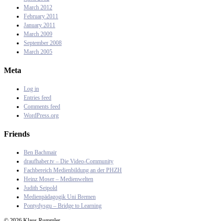
March 2012
February 2011
January 2011
March 2009
September 2008
March 2005
Meta
Log in
Entries feed
Comments feed
WordPress.org
Friends
Ben Bachmair
draufhaber.tv – Die Video-Community
Fachbereich Medienbildung an der PHZH
Heinz Moser – Medienwelten
Judith Seipold
Medienpädagogik Uni Bremen
Pontydysgu – Bridge to Learning
© 2026 Klaus Rummler