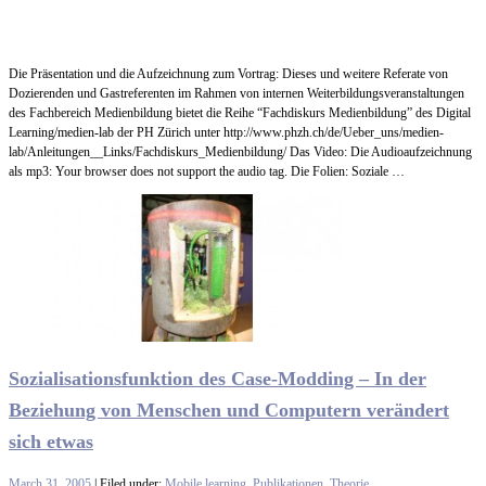
Die Präsentation und die Aufzeichnung zum Vortrag: Dieses und weitere Referate von
Dozierenden und Gastreferenten im Rahmen von internen Weiterbildungsveranstaltungen
des Fachbereich Medienbildung bietet die Reihe “Fachdiskurs Medienbildung” des Digital
Learning/medien-lab der PH Zürich unter http://www.phzh.ch/de/Ueber_uns/medien-
lab/Anleitungen__Links/Fachdiskurs_Medienbildung/ Das Video: Die Audioaufzeichnung
als mp3: Your browser does not support the audio tag. Die Folien: Soziale …
Sozialisationsfunktion des Case-Modding – In der
Beziehung von Menschen und Computern verändert
sich etwas
March 31, 2005
| Filed under:
Mobile learning
,
Publikationen
,
Theorie