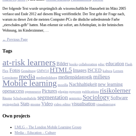
Der folgende Text wurde ursprünglich als wissenschaftliche Hausarbeit im März 2005
verfasst und Ende 2012 auf diesem Blog veröffentlicht. Der Text geht der Frage nach,
warum zu dieser Zeit die meisten Computer-PCs die ähnliche unbedeutende Farbe
„eierschalen-gelb“ hatten. Man erkennt sie sofort, am Arbeitsplatz, in der heimischen
Wohnung, im Kinderzimmer, …
← Previous Page
Tags
at-risk learners
Bilder
education
books
collaboration
educ
Flash
HTML5
Fotos
Images
ISCED
Flex
Gestaltung
GMW14
kaltura
Lernen
media
milieus
medienpädagogik
Lernräume
medienbildung
Mobile learning
Nachhaltigkeit
new learning
mozilla
risikolerner
openaccess
Pictures
opensource
plugins
popcorn
publications
Sociology
segmentation
Software
Räume
Schulwandtafeln
semiotics
Stats
Video
visualisation
springerlink
stoome
video editor
visualisierung
Own projects
LMLG – The London Mobile Learning Group
Media – Education – Culture