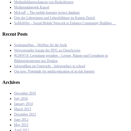
Medienbildungschancen von Risikolernern
Medienpädagogik Kassel
MoLeaP – The mobile learning project database
Orte der Lehrerinnen und Lehrerbildung im Kanton Zürich
SoMobNet – Social Mobile Network to Enhance Community Building …
Recent Posts
Seelenmuffins – Muffins für die Seele
Wegweisender Ansatz der DFG zu OpenAccess
#GMW14: Lernräume gestalten – Lernen, Räume und Gestaltung in
Bildungskontexten neu Denken
Infografiken im Unterricht – Infographics in school
Out now: Potentials for media education of at-risk learners
Archives
December 2016
July 2016
January 2014
March 2013
December 2012
June 2012
May 2012
April 2012